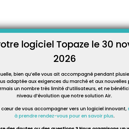
NT ! Avenant 6 : le Bilan de Soins Infirmier (BSI)
 Avenant 6 : le Bilan de
ier (BSI)
votre logiciel Topaze le 30 
C
éservice BSI (Bilan de Soins Infirmier)
2026
Cat
de Soins Infirmiers), à l’issue de l’évaluation de l’état de santé de
irmier(ère) devra réaliser une synthèse dématérialisée de cette
son compte
AMELI PRO
. Il est donc impératif d’ouvrir votre compte
tuelle, bien qu’elle vous ait accompagné pendant plusie
fait !
lus adaptée aux exigences du marché et aux nouvelles p
mais un nombre très limité d’utilisateurs, et ne bénéfi
 téléservice, les infirmiers(ères) doivent se connecter à
niveau d’évolution que notre solution Air.
e CPS impérativement
(la connexion en login/mot de passe n’est
 cœur de vous accompagner vers un logiciel innovant,
à prendre rendez-vous pour en savoir plus
.
xion, il convient de contacter :
re des doutes ou des questions ? Nous organisons un w