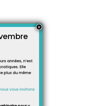
×
novembre
atégories
égories
urs années, n’est
ratiques. Elle
cie plus du même
nous vous invitons
ebinaire pour y