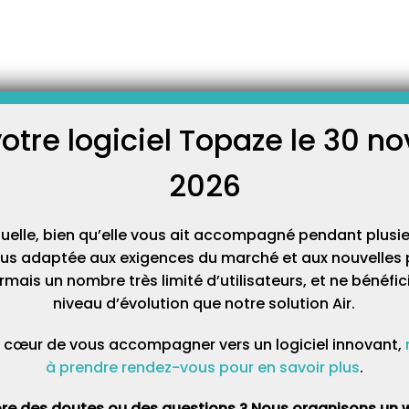
-
ns
Avenant 6 au 1er Juillet !
1er Juillet !
’avenant 6 continuent au 1er juillet 2020 !
votre logiciel Topaze le 30 
C
2026
Cat
Prise médicamenteuse à domicile (Article 10 ) :
tuelle, bien qu’elle vous ait accompagné pendant plusie
nce d’une thérapeutique orale au domicile, acte revalorisé de AMI 1 à
lus adaptée aux exigences du marché et aux nouvelles p
mais un nombre très limité d’utilisateurs, et ne bénéfi
uveaux actes
concernant les actes liés aux pansements
niveau d’évolution que notre solution Air.
urds et complexes (article 3)
:
 cœur de vous accompagner vers un logiciel innovant,
1.1)
à prendre rendez-vous pour en savoir plus
.
on (AMI 5.1) cumulable avec un MCI
re des doutes ou des questions ? Nous organisons un w