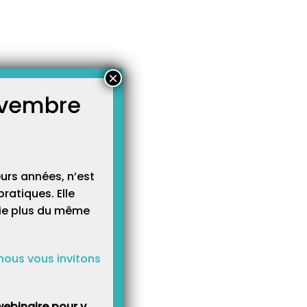
×
novembre
atégories
égories
urs années, n’est
ratiques. Elle
cie plus du même
nous vous invitons
ebinaire pour y