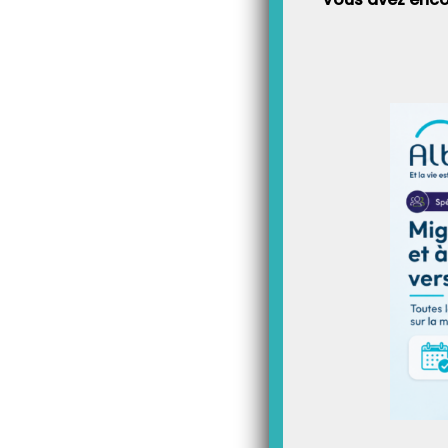
Ces actes ont été modifiés 
référentiel ! Vous n’avez pa
3 nouveaux actes.
A SAVOIR
Si vous avez une ordonnance 
médicaments, les cotations à
actes dans le sous onglet
D
Méthode de modification d’une
faut effectuer un clic droit 
(Cliquer sur l’image pour agr