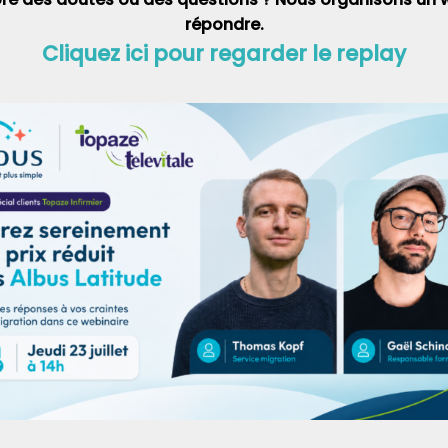
répondre.
et ajoutés dans la nomenclature de Topaze mais également dans le
Cliquez ici pour regarder le replay
s besoin de recharger la nomenclature manuellement ou de valider ces
à cheval concernant l’acte de revalorisation des prises de
 partir du 1er juillet resteront inchangées, vous devez modifier les
ATES
de l’onglet
ORDONNANCES
.
 cellule : Une fois la ou les case (es) sélectionnée(s) (en noir), il
de la souris dessus pour effectuer le changement du coefficient :
andir)