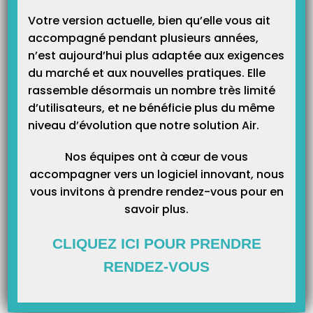
Votre version actuelle, bien qu’elle vous ait
accompagné pendant plusieurs années,
n’est aujourd’hui plus adaptée aux exigences
du marché et aux nouvelles pratiques. Elle
rassemble désormais un nombre très limité
Allez ensuite dans l’onglet « Ecritures » sous onglet « Dépenses » afin
d’utilisateurs, et ne bénéficie plus du même
de lancer une création comme l’image ci-dessous :
niveau d’évolution que notre solution Air.
Nos équipes ont à cœur de vous
accompagner vers un logiciel innovant, nous
vous invitons à prendre rendez-vous pour en
savoir plus.
CLIQUEZ ICI POUR PRENDRE
RENDEZ-VOUS