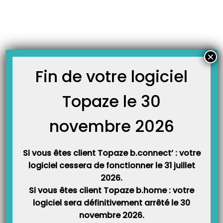
Skip
JOURNAL TOPAZE
to
-
-
Accueil
Fiches formations
Comment créer une dépense sur la loi
content
Madelin ?
Comment créer une dépense sur la loi Madelin ?
×
7 octobre 2013
Fin de votre logiciel
Principe :
Topaze le 30
Créer une écriture liée aux dépenses de la loi Madelin, afin de la déclarer
dans la case facultative de la l’édition fiscale 2035.
novembre 2026
Méthode :
Vérifiez que le compte 6505 Loi Madelin soit créé dans la liste des
Si vous êtes client Topaze b.connect’ : votre
comptes du plan comptable. Ouvrir l’univers « Comptabilité » onglet
logiciel cessera de fonctionner le 31 juillet
« plan comptable et vérifiez que vous avez créé comme l’exemple ci
2026.
dessous le nouveau compte:
Si vous êtes client Topaze b.home : votre
logiciel sera définitivement arrêté le 30
novembre 2026.