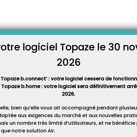
-
ns
Comment facturer un acte Hors Nomenclature ?
turer un acte Hors
re ?
votre logiciel Topaze le 30 
C
2026
ure (HN) est une prestation qui n’entre pas dans le
Cat
enclature Générale des Actes Professionnels). La
s et leurs modalités d’application selon l’Assurance
 Topaze b.connect’ : votre logiciel cessera de fonctionner
n’entrent pas dans les règles de la NGAP et ne sont
t Topaze b.home : votre logiciel sera définitivement ar
 par l’Assurance Maladie. C’est le patient qui les règle
2026.
elle, bien qu’elle vous ait accompagné pendant plusieu
ctes à part en papier.
daptée aux exigences du marché et aux nouvelles pratiq
s un nombre très limité d’utilisateurs, et ne bénéfici
er le HN séparément :
que notre solution Air.