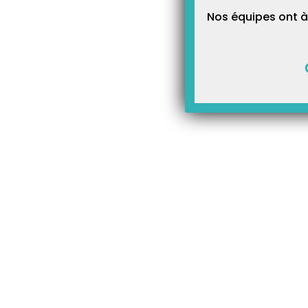
Nos équipes ont à
1 – Pour gérer ces actes, il f
puis dans l’onglet Actes (2) 
clé (4). Cliquez ensuite sur 
Cliquez sur « Enregistrer » et