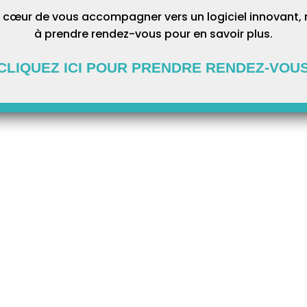
 cœur de vous accompagner vers un logiciel innovant, 
aut au préalable créer la lettre clé ‘HN’ en allant dans Fichiers (1)
à prendre rendez-vous pour en savoir plus.
puis dans le sous onglet Tarifs (3). Cliquez ensuite sur Créer lettre
le bouton Créer (5) puis saisissez HN dans les cases Code et Libellé.
 ensuite « Fermer ».
CLIQUEZ ICI POUR PRENDRE RENDEZ-VOU