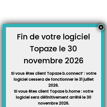
JOURNAL TOPAZE
-
Accueil
leadg
À LA UNE
×
Fin de votre logiciel
Topaze le 30
Attestation FAMI à télécharger ici !
Cher client, chère cliente, Dans le cadre de Forfait d’Aide à la Modernisation
et à l’Informatisation (FAMI) de la CPAM, votre attestation d’homologation du
novembre 2026
logiciel est désormais disponible. Cette attestation est nécessaire pour
constituer votre dossier et la transmettre à votre CPAM via Amelipro. Ce qu’il
vous reste à faire concernant…
Si vous êtes client Topaze b.connect’ : votre
logiciel cessera de fonctionner le 31 juillet
2026.
À LA UNE
Si vous êtes client Topaze b.home : votre
logiciel sera définitivement arrêté le 30
novembre 2026.