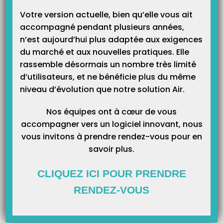
Webinaire le 10 décembre – Transition simplifiée vers la
Votre version actuelle, bien qu’elle vous ait
nouveauté avec Topaze Air Kiné !
accompagné pendant plusieurs années,
Inscrivez-vous à notre webinaire mardi 10 décembre à 13h dès maintenant !
n’est aujourd’hui plus adaptée aux exigences
Découvrez une nouvelle façon de gérer votre activité en toute
simplicité. Passez à Topaze Air Kiné et bénéficiez d’une transition en
du marché et aux nouvelles pratiques. Elle
douceur : nous vous guidons, vous formons et restons à vos côtés pour que
vous profitiez pleinement de ce logiciel tout-en-un…
rassemble désormais un nombre très limité
d’utilisateurs, et ne bénéficie plus du même
niveau d’évolution que notre solution Air.
FICHES TECHNIQUES
Nos équipes ont à cœur de vous
accompagner vers un logiciel innovant, nous
vous invitons à prendre rendez-vous pour en
savoir plus.
La saisie des prescriptions ultra simplifiée : une organisation
optimale pour les kinés libéraux
CLIQUEZ ICI POUR PRENDRE
Les obligations administratives font partie de points noirs souvent cités par
les kinés libéraux, dès qu’il s’agit d’évoquer leur pratique au quotidien. Parmi
RENDEZ-VOUS
ces tâches administratives, la saisie des prescriptions apparaît être une
obligation aussi chronophage que stressante. Avec Topaze Air, facilitez-vous
la saisie des prescriptions avec 25 % de clics…