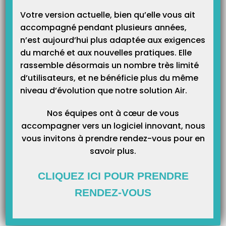
Votre version actuelle, bien qu’elle vous ait
accompagné pendant plusieurs années,
n’est aujourd’hui plus adaptée aux exigences
du marché et aux nouvelles pratiques. Elle
rassemble désormais un nombre très limité
d’utilisateurs, et ne bénéficie plus du même
niveau d’évolution que notre solution Air.
Légendes :
En passant la souris sur les intitulés de colonnes « Type de destinataire
Nos équipes ont à cœur de vous
de règlement » et « Motif de l’absence d’ordonnance » vous aurez la
accompagner vers un logiciel innovant, nous
signification des codes utilisés.
vous invitons à prendre rendez-vous pour en
savoir plus.
Vous pouvez modifier les valeurs contenues dans la colonne « Motif de
l’absence d’ordonnance ».
CLIQUEZ ICI POUR PRENDRE
RENDEZ-VOUS