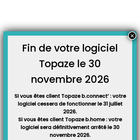
Skip
JOURNAL TOPAZE
to
-
-
Accueil
Fiches formations
Comment imprimer un bordereau
content
récapitulatif ?
Comment imprimer un bordereau récapitulatif ?
×
29 octobre 2013
Fin de votre logiciel
Principe :
Topaze le 30
Conformément au cahier des charges SESAM Vitale 1.40 addendum 6.
Topaze vous permet dorénavant d’éditer et d’historiser un bordereau
novembre 2026
récapitulatif mensuel de vos télétransmissions.
Accès :
Si vous êtes client Topaze b.connect’ : votre
Ce nouveau bordereau est disponible depuis l’univers « Factures &
logiciel cessera de fonctionner le 31 juillet
télétrans » onglet « Lots transmis » et bouton « Bordereau Récap ».
2026.
Si vous êtes client Topaze b.home : votre
logiciel sera définitivement arrêté le 30
novembre 2026.