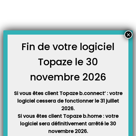
Skip
JOURNAL TOPAZE
to
-
-
Accueil
Fiches formations
La facturation en mode FSE dégradé en
content
vidéo
La facturation en mode FSE dégradé en vidéo
×
10 décembre 2013
Fin de votre logiciel
Cette vidéo vous explique comment facturer les séances pointées ou
Topaze le 30
planifiées d’une ordonnance.
novembre 2026
Elle est la suite de la vidéo didacticiel du pointage de séances et/ou de
l’agenda.
Si vous êtes client Topaze b.connect’ : votre
Vous pouvez également trouver cette formation dans le manuel du
logiciel cessera de fonctionner le 31 juillet
guide utilisateur de Topaze Maestro.
2026.
Si vous êtes client Topaze b.home : votre
logiciel sera définitivement arrêté le 30
novembre 2026.