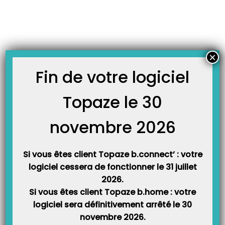
Skip
JOURNAL TOPAZE
to
-
-
Accueil
Actualités
Alerte : ne pas installer mise à jour lecteur
content
Alerte : ne pas installer mise à jour lecteur
15 novembre 2018
×
Fin de votre logiciel
Ne pas installer la mise à jour Addendum 7 de votre lecteur tant que la
nouvelle version Topaze Addendum 7 n’est pas déployée. Merci pour
Topaze le 30
votre compréhension.
novembre 2026
Article Précédent
Prochain Article
Si vous êtes client Topaze b.connect’ : votre
logiciel cessera de fonctionner le 31 juillet
Questions fréquentes
Avec IDEA Télévitale « Aidons
2026.
profession orthophoniste
les enfants des rues de
Si vous êtes client Topaze b.home : votre
Madagascar à retrouver le
chemin de l’école »
logiciel sera définitivement arrêté le 30
novembre 2026.