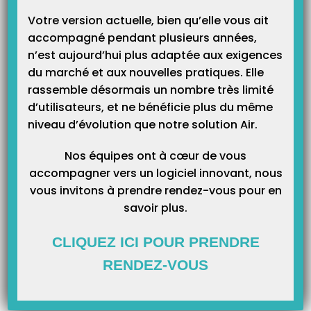
suivre cette procédure en téléchargeant la notice suivante :
Votre version actuelle, bien qu’elle vous ait
Notice_Remplaçant_ESKAPAD
accompagné pendant plusieurs années,
n’est aujourd’hui plus adaptée aux exigences
Je n’arrive pas à me connecter à l’application mobile
du marché et aux nouvelles pratiques. Elle
TOPVITALE ?
rassemble désormais un nombre très limité
L’application mobile TOPVITALE est un compagnon qui vous permet de
d’utilisateurs, et ne bénéficie plus du même
visualiser le planning de la journée ainsi que les informations de vos
patients et de scanner les ordonnances ou les attestations mutuelles. Pour
niveau d’évolution que notre solution Air.
l’utiliser il faut tout d’abord activer votre compte mobile afin de créer un mot
de passe pour…
Nos équipes ont à cœur de vous
accompagner vers un logiciel innovant, nous
LECTEURS ET MOBILE
vous invitons à prendre rendez-vous pour en
savoir plus.
CLIQUEZ ICI POUR PRENDRE
RENDEZ-VOUS
TopVitale, une appli mobile nouvelle génération
Topaze lance sa nouvelle application mobile Totalement refondue, elle