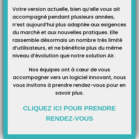
Télétransmission : erreur lors de l’envoi du message (-17)
Votre version actuelle, bien qu’elle vous ait
UNIQUEMENT avec Orange/Wanadoo
accompagné pendant plusieurs années,
Depuis quelques jours, les serveurs de Wanadoo Santé (Orange) rencontrent
n’est aujourd’hui plus adaptée aux exigences
quelques perturbations. En insistant plus tard la télétransmission, cela doit
revenir à la normale. Si vous avez une impératif de télétransmission, vous
du marché et aux nouvelles pratiques. Elle
pouvez changer manuellement le serveur smtp (serveur d’envoi) à partir du
logiciel en saisissant : smtp.orange.fr Selon la…
rassemble désormais un nombre très limité
d’utilisateurs, et ne bénéficie plus du même
niveau d’évolution que notre solution Air.
Nos équipes ont à cœur de vous
accompagner vers un logiciel innovant, nous
vous invitons à prendre rendez-vous pour en
savoir plus.
CLIQUEZ ICI POUR PRENDRE
Catégories
RENDEZ-VOUS
Catégories