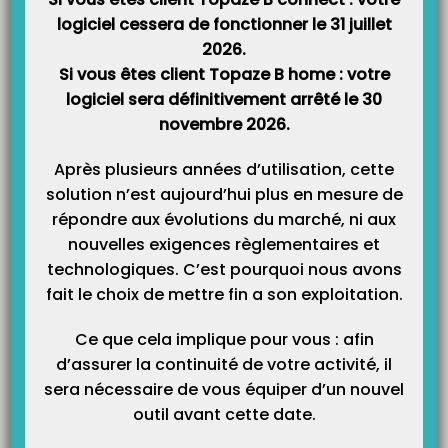
Au tiers payant social pour 18 mois :
logiciel cessera de fonctionner le 31 juillet
2026.
Dispense d’avance de frais sur
la part obligatoire
AMO dans
Si vous êtes client Topaze B home : votre
le cadre du parcours de soins coordonnés
logiciel sera définitivement arrêté le 30
novembre 2026.
En pratique, la caisse d’Assurance Maladie adresse
une
« attestation de tiers-payant social »
. Elle est valable dix-
Après plusieurs années d’utilisation, cette
huit mois à compter de la date d’émission de L’attestation-
solution n’est aujourd’hui plus en mesure de
chèque.
répondre aux évolutions du marché, ni aux
À une attestation-chèque
utilisable ou pas par le bénéficiaire :
nouvelles exigences règlementaires et
technologiques. C’est pourquoi nous avons
Pour aider à financer une complémentaire santé (pour
fait le choix de mettre fin a son exploitation.
chaque membre du foyer). Cette aide permet de réduire le
montant de la cotisation annuelle. Chèque valable 6 mois –
Ce que cela implique pour vous : afin
utilisable ou pas par le bénéficiaire. Aucun 1/3 payant
d’assurer la continuité de votre activité, il
généralisé sur cette part complémentaire.
sera nécessaire de vous équiper d’un nouvel
outil avant cette date.
Qui est concerné ?