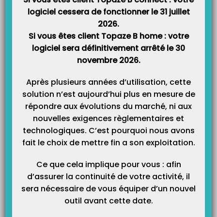
Pour un centre ou hôpital :
http://finess.sante.gouv.fr/jsp/index.jsp
logiciel cessera de fonctionner le 31 juillet
2026.
Si vous êtes client Topaze B home : votre
Retrouver le numéro ADELI à partir du RPPS sur le site ASIP
logiciel sera définitivement arrêté le 30
SANTE.
novembre 2026.
Pour trouver votre professionnel de santé, il suffit dans la recherche
Après plusieurs années d’utilisation, cette
rapide de saisir son nom et de choisir le département de rattachement.
solution n’est aujourd’hui plus en mesure de
répondre aux évolutions du marché, ni aux
nouvelles exigences règlementaires et
technologiques. C’est pourquoi nous avons
fait le choix de mettre fin a son exploitation.
Ce que cela implique pour vous : afin
d’assurer la continuité de votre activité, il
sera nécessaire de vous équiper d’un nouvel
outil avant cette date.