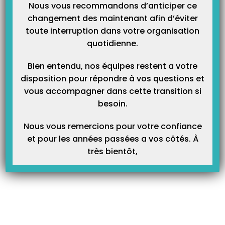
Nous vous recommandons d’anticiper ce
changement des maintenant afin d’éviter
Dans la partie centrale de l’écran, le résultat de votre recherche
toute interruption dans votre organisation
s’affichera.
quotidienne.
Bien entendu, nos équipes restent a votre
disposition pour répondre à vos questions et
vous accompagner dans cette transition si
besoin.
Nous vous remercions pour votre confiance
et pour les années passées a vos côtés. À
très bientôt,
Il suffit de sélectionner le professionnel de santé.