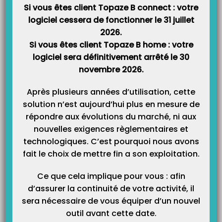
Si malgré ces manipulations le problème persiste, veuillez demander à
Si vous êtes client Topaze B connect : votre
un confrère ou une consoeur de tester votre CPS afin de déterminer si
logiciel cessera de fonctionner le 31 juillet
le problème vient de la carte ou du lecteur.
2026.
Si vous êtes client Topaze B home : votre
logiciel sera définitivement arrêté le 30
novembre 2026.
Après plusieurs années d’utilisation, cette
Article Précédent
Prochain Article
solution n’est aujourd’hui plus en mesure de
INFORMATION CORONAVIRUS /
CPS invalide ou inexploitable
répondre aux évolutions du marché, ni aux
MESSAGE DU PRÉSIDENT
par le DAM !
nouvelles exigences règlementaires et
IDEA TOPAZE TELEVITALE
technologiques. C’est pourquoi nous avons
fait le choix de mettre fin a son exploitation.
Articles Liés
Ce que cela implique pour vous : afin
d’assurer la continuité de votre activité, il
sera nécessaire de vous équiper d’un nouvel
outil avant cette date.
CPS invalide ou inexploitable par le DAM !