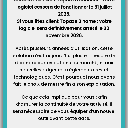
apparaisse :
logiciel cessera de fonctionner le 31 juillet
2026.
Si vous êtes client Topaze B home : votre
logiciel sera définitivement arrêté le 30
novembre 2026.
Après plusieurs années d’utilisation, cette
solution n’est aujourd’hui plus en mesure de
répondre aux évolutions du marché, ni aux
nouvelles exigences règlementaires et
technologiques. C’est pourquoi nous avons
fait le choix de mettre fin a son exploitation.
Ce que cela implique pour vous : afin
Ce tableau indique une anomalie de paramétrage de la partie
complémentaire avec le tiers payant demandé dans l’ordonnance.
d’assurer la continuité de votre activité, il
sera nécessaire de vous équiper d’un nouvel
Pour analyser de façon globale les informations enregistrées dans les
outil avant cette date.
différents onglets, veuillez cliquer sur le bouton «
Analyser Réparer
»
(1)