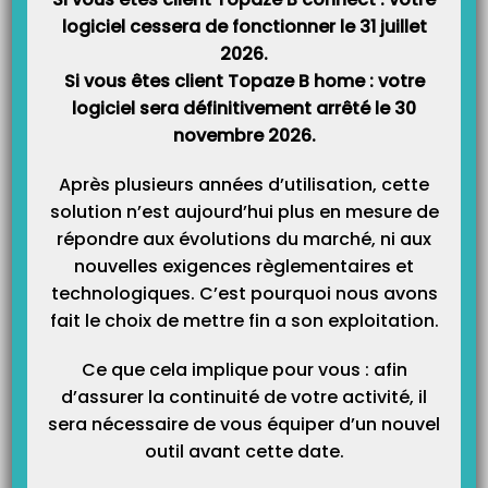
Fermez ensuite Topaze
logiciel cessera de fonctionner le 31 juillet
Pour mettre à jour votre TLA en version 4.XX, vous devez déjà au
2026.
minimum être en version 3.32.
Dans le cas contraire, ne tentez
Si vous êtes client Topaze B home : votre
surtout pas la mise à jour
et contactez le support.
logiciel sera définitivement arrêté le 30
novembre 2026.
Pour vérifier cela, appuyez sur la touche centrale représentée par les 3
petits points, ensuite descendez jusqu’au menu Informations puis
Après plusieurs années d’utilisation, cette
appuyez à nouveau sur la touche centrale. Descendez jusqu’à la ligne
solution n’est aujourd’hui plus en mesure de
Application et vérifiez que vous êtes bien dans la version 3.32 ou
répondre aux évolutions du marché, ni aux
supérieure.
nouvelles exigences règlementaires et
technologiques. C’est pourquoi nous avons
fait le choix de mettre fin a son exploitation.
Ce que cela implique pour vous : afin
d’assurer la continuité de votre activité, il
sera nécessaire de vous équiper d’un nouvel
Revenez ensuite sur l’écran qui affiche
ATTENTE ORDRE
en appuyant
outil avant cette date.
plusieurs fois sur le bouton rouge.