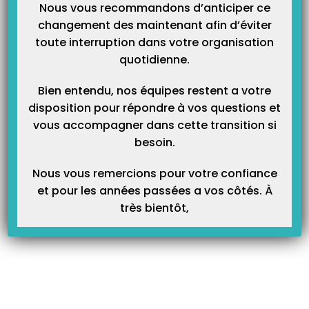
Nous vous recommandons d’anticiper ce
Etape 1 – Mise à jour vers la version 4.19
changement des maintenant afin d’éviter
Pour Windows
toute interruption dans votre organisation
quotidienne.
1.
Téléchargez le programme d’installation 4.19 en cliquant
ici
puis ouvrez-le en tant qu’administrateur (clic droit sur le fichier >
Bien entendu, nos équipes restent a votre
Exécuter en tant qu’administrateur). Une fois la fenêtre du programme
disposition pour répondre à vos questions et
de mise à jour ouvert, appuyez sur le bouton Démarrer.
vous accompagner dans cette transition si
besoin.
Attention, avez-vous bien pensé à décharger votre lecteur ?
Nous vous remercions pour votre confiance
et pour les années passées a vos côtés. À
très bientôt,
2. Validez le message d’alerte vous indiquant que toutes les données
seront effacées.