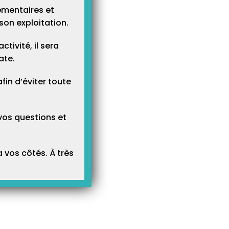
ementaires et
son exploitation.
tivité, il sera
ate.
n d’éviter toute
vos questions et
 vos côtés. À très