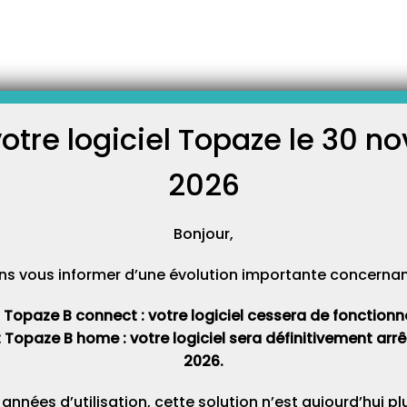
-
es
Comment installer Topaze et restaurer les données sur un nouvel ord
aller Topaze et restaurer les
 un nouvel ordinateur ?
votre logiciel Topaze le 30 
C
2026
Cat
ogiciel ainsi que toutes les informations contenues à l’intérieur sur
il faut réaliser une sauvegarde sur l’ancien PC afin que sur le nouvel
Bonjour,
restaurer.
ns vous informer d’une évolution importante concernant 
de la compatibilité de la version installée et des données à restaurer.
t Topaze B connect : votre logiciel cessera de fonctionner 
t Topaze B home : votre logiciel sera définitivement ar
2026.
ion du logiciel sur lequel vous voulez faire une sauvegarde.
 années d’utilisation, cette solution n’est aujourd’hui p