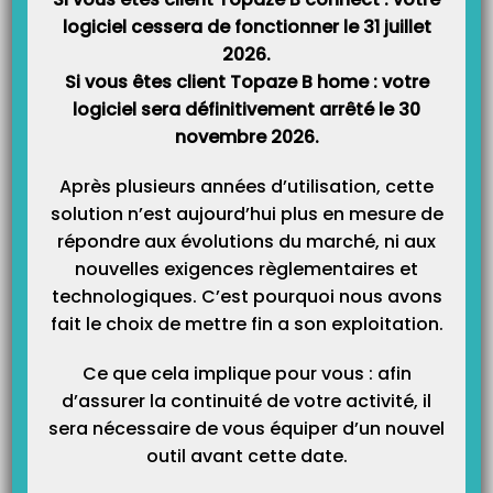
Saisir le libellé en « Prêt bancaire ».
logiciel cessera de fonctionner le 31 juillet
Choisir le mode de versement (Chèque ou virement).
2026.
Remplir le montant de cet emprunt.
Si vous êtes client Topaze B home : votre
Choisir dans la liste des ventilations le compte 1020 Apport
logiciel sera définitivement arrêté le 30
capital par prêt comme dans l’exemple ci-dessous :
novembre 2026.
Après plusieurs années d’utilisation, cette
solution n’est aujourd’hui plus en mesure de
répondre aux évolutions du marché, ni aux
nouvelles exigences règlementaires et
technologiques. C’est pourquoi nous avons
fait le choix de mettre fin a son exploitation.
Ce que cela implique pour vous : afin
d’assurer la continuité de votre activité, il
sera nécessaire de vous équiper d’un nouvel
outil avant cette date.
Cliquer sur Enregistrer pour finir cette écriture.