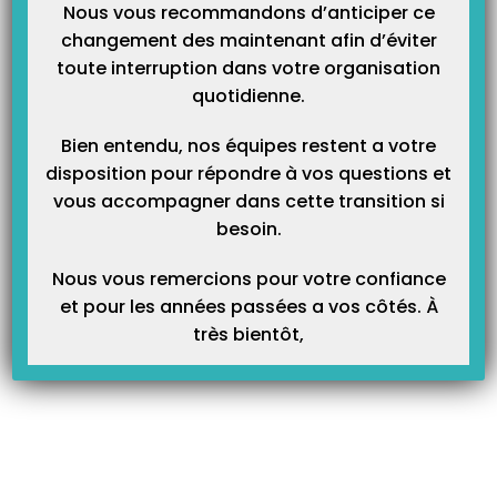
Nous vous recommandons d’anticiper ce
changement des maintenant afin d’éviter
Pour rembourser l’emprunt voici la procédure :
toute interruption dans votre organisation
quotidienne.
Dans les écritures sur l’onglet Dépenses, veuillez cliquer sur
Créer.
Bien entendu, nos équipes restent a votre
Mettre la date du remboursement.
disposition pour répondre à vos questions et
Indiquer le libellé suivant, « Remboursement du prêt ».
vous accompagner dans cette transition si
Choisir le mode de paiement et le montant.
besoin.
Dans les comptes de ventilations mettre le compte 1050
« Remboursement de capital ».
Nous vous remercions pour votre confiance
Cliquer sur le bouton « + » à droite pour insérer une 2éme ligne de
et pour les années passées a vos côtés. À
ventilation afin de choisir le compte 6707 « Intérêts pour frais
très bientôt,
d’installation ».
Mettre dans le montant du compte 1050 le montant du capital
remboursé et sur le compte 6707 le montant des intérêts
remboursés (prenez l’exemple comme dans l’image ci-dessous) :