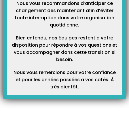
Nous vous recommandons d’anticiper ce
ces règles de calcul se fera de cette manière :
changement des maintenant afin d’éviter
Si dans cette colonne il y’a 100% ou plus, dans Topaze, on
toute interruption dans votre organisation
choisira 052, car les autres règles de calcul sont destinées à une
quotidienne.
gestion du ticket modérateur inférieure à 100%.
Bien entendu, nos équipes restent a votre
Paramètre de calcul du ticket modérateur (Montant de la part
disposition pour répondre à vos questions et
mutuelle), dans le cas de formule différent de 052 (Voir liste ci-
vous accompagner dans cette transition si
dessous) :
besoin.
Nous vous remercions pour votre confiance
et pour les années passées a vos côtés. À
très bientôt,
Mode de calcul des autres formules :
Formule 050 :