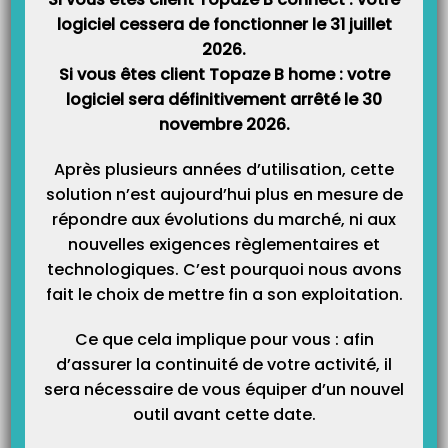
logiciel cessera de fonctionner le 31 juillet
2026.
La règle de calcul associée est mentionnée sur la carte d’assuré
Si vous êtes client Topaze B home : votre
mutuelle du patient.
logiciel sera définitivement arrêté le 30
novembre 2026.
C’est dans la colonne « Auxiliaire Médical » qu’on trouve l’information
du % du ticket modérateur qui permettra de configurer cette règle de
Après plusieurs années d’utilisation, cette
calcul :
solution n’est aujourd’hui plus en mesure de
répondre aux évolutions du marché, ni aux
nouvelles exigences règlementaires et
technologiques. C’est pourquoi nous avons
fait le choix de mettre fin a son exploitation.
Ce que cela implique pour vous : afin
d’assurer la continuité de votre activité, il
sera nécessaire de vous équiper d’un nouvel
outil avant cette date.
Selon le pourcentage indiqué dans cette colonne, la configuration de