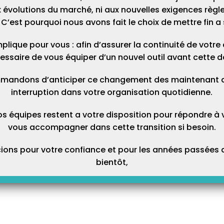
mutuelle Harmonie Mutuelle ?
 évolutions du marché, ni aux nouvelles exigences règl
C’est pourquoi nous avons fait le choix de mettre fin a 
plique pour vous : afin d’assurer la continuité de votre ac
essaire de vous équiper d’un nouvel outil avant cette d
mandons d’anticiper ce changement des maintenant afi
Mise à jour de votre
Mise à jour PC/SC sur
M
interruption dans votre organisation quotidienne.
Vital’act 3S en version
l’Eskapad
S
4.2x depuis une
e
os équipes restent a votre disposition pour répondre à 
version inférieure.
vous accompagner dans cette transition si besoin.
ons pour votre confiance et pour les années passées a
bientôt,