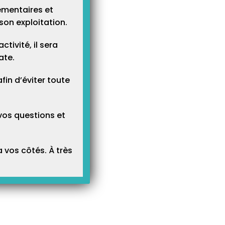
ementaires et
son exploitation.
tivité, il sera
ate.
n d’éviter toute
ise à jour du lecteur
Ajouter ou scanner
COVID-1
ET 2 et paramétrage
votre signature pour
Récapit
n PC/SC
SCOR
actes C
vos questions et
 vos côtés. À très