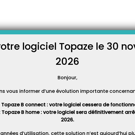
-
es
Liste des plans comptables
lans comptables
votre logiciel Topaze le 30 
C
nitialisation d’une nouvelle année comptable propose de choisir le plan
2026
Cat
Télévitale, vous trouverez cette liste dans l’univers Services / Aides
Bonjour,
 des plans comptable.
ns vous informer d’une évolution importante concernant 
t Topaze B connect : votre logiciel cessera de fonctionner 
t Topaze B home : votre logiciel sera définitivement ar
2026.
Prochain Article
 d’AMELI
 années d’utilisation, cette solution n’est aujourd’hui p
Comment ne plus avoir de rejets avec la