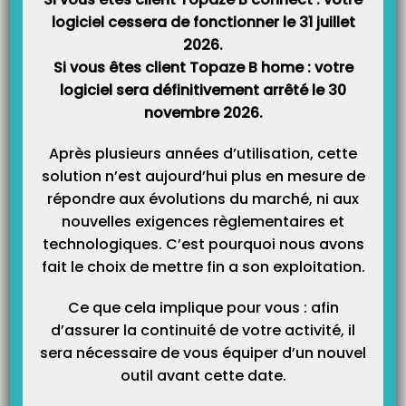
main rapide KINE
logiciel cessera de fonctionner le 31 juillet
Guide de prise en main rapide pour Sage-Femme :
Prise en main
2026.
rapide SF
Si vous êtes client Topaze B home : votre
Guide de prise en main rapide pour infirmier Orthophoniste :
Prise
logiciel sera définitivement arrêté le 30
en main rapide ORT
novembre 2026.
Guide de prise en main rapide pour infirmier Pédicure-Podologue
:
Prise en main rapide POD
Après plusieurs années d’utilisation, cette
solution n’est aujourd’hui plus en mesure de
répondre aux évolutions du marché, ni aux
nouvelles exigences règlementaires et
Article Précédent
Prochain Article
technologiques. C’est pourquoi nous avons
Comment imprimer une
La Fiche Cabinet : Choix de
fait le choix de mettre fin a son exploitation.
quittance ?
l’exercice
Ce que cela implique pour vous : afin
d’assurer la continuité de votre activité, il
Articles Liés
sera nécessaire de vous équiper d’un nouvel
outil avant cette date.