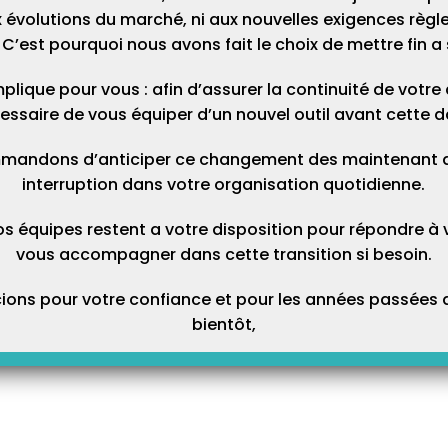
noménal : 590 000€ à financer sur 3 ans, soutenu par l’AFD (Agence
 évolutions du marché, ni aux nouvelles exigences règl
. IDEA TELEVITALE s’est engagé à les aider à hauteur de 15% du
C’est pourquoi nous avons fait le choix de mettre fin a 
plique pour vous : afin d’assurer la continuité de votre ac
à vous faire partager ce en quoi nous croyons : les valeurs de
essaire de vous équiper d’un nouvel outil avant cette d
mpagnement, d’écoute. IDEA TELEVITALE s’engage chaque jour à vos
er plus de temps avec vos patients en simplifiant votre journée par
mandons d’anticiper ce changement des maintenant afi
ions techniques régulières.
interruption dans votre organisation quotidienne.
os équipes restent a votre disposition pour répondre à 
vous accompagner dans cette transition si besoin.
ons pour votre confiance et pour les années passées a
bientôt,