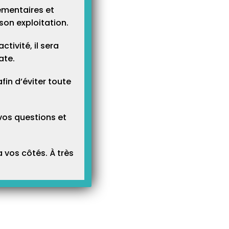
ementaires et
son exploitation.
tivité, il sera
ate.
n d’éviter toute
vos questions et
 vos côtés. À très