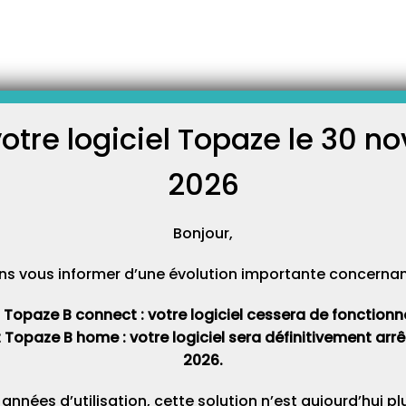
 Télévitale soutient l’association Asmae
ale soutient l’association
votre logiciel Topaze le 30 
C
2026
Cat
ien à l’association ASMAE dans leur projet de « Promotion de
Bonjour,
nérables exclus du système d’enseignement formel à Antananarivo,
van, Président Directeur Général d’IDEA TELEVITALE, s’est rendu sur
ns vous informer d’une évolution importante concernant 
.
t Topaze B connect : votre logiciel cessera de fonctionner 
, Directeur Mobilisation Communication Ressources de l’association
t Topaze B home : votre logiciel sera définitivement ar
e nombreuses personnes locales qui aident sans compter les plus
2026.
 ou dans des foyers mères/enfants.
 années d’utilisation, cette solution n’est aujourd’hui p