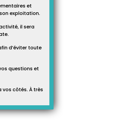
ementaires et
son exploitation.
tivité, il sera
ate.
n d’éviter toute
vos questions et
 vos côtés. À très