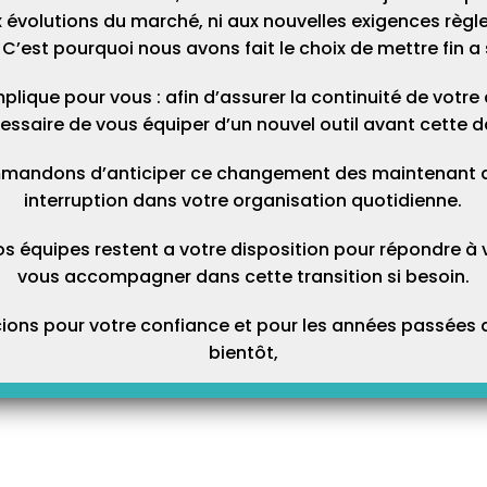
Les CPAM ont lancé une campagne d’information sur le
 évolutions du marché, ni aux nouvelles exigences règl
nouveau protocole PC/SC des lecteurs TLA. PC/SC : Personal
Computer Smart Card (Lecteur de carte à puce) PSS :
C’est pourquoi nous avons fait le choix de mettre fin a 
Protocole Santé Sociale (GALSS) Le PC/SC est un protocole de
connexion au poste de travail plus simple et plus rapide. Le
GIE-Sesam-Vitale conseille fortement d’utiliser…
plique pour vous : afin d’assurer la continuité de votre ac
essaire de vous équiper d’un nouvel outil avant cette d
Paramétrer Topaze avec votre nouvelle boîte
mandons d’anticiper ce changement des maintenant afi
mail santé Orange
interruption dans votre organisation quotidienne.
Vous avez reçu un mail ou un courrier d’Orange concernant
votre option Mail Santé et vous ne savez pas comment
paramétrer cette nouvelle boîte mail Santé dans votre logiciel
os équipes restent a votre disposition pour répondre à 
Topaze ? Nous mettons à votre disposition des tutoriels PDF
et vidéo selon votre version de Topaze. N’hésitez pas à…
vous accompagner dans cette transition si besoin.
ons pour votre confiance et pour les années passées a
Asmae – Association Sœur Emmanuelle et IDEA
bientôt,
Topaze – Télévitale : l’aventure continue !
« Mettre un enfant debout aujourd’hui, c’est aider demain
l’homme ou la femme à marcher droit, sereinement, sans être
freinés par des déficiences, des faiblesses, des ignorances.
» Sœur Emmanuelle Depuis 3 ans, IDEA Topaze-Télévitale est
engagée auprès d’Asmae – Association Sœur Emmanuelle.
Même si la première partie du projet…