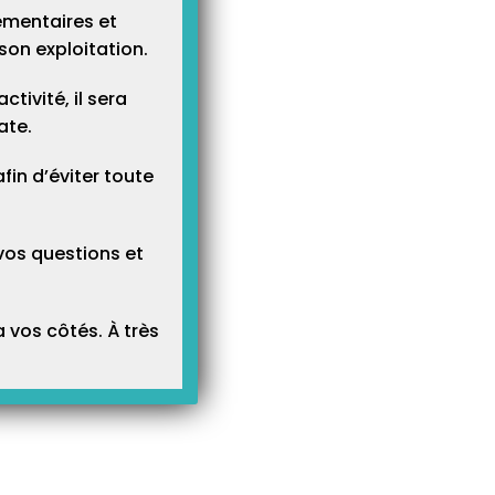
ementaires et
son exploitation.
tivité, il sera
ate.
n d’éviter toute
vos questions et
 vos côtés. À très