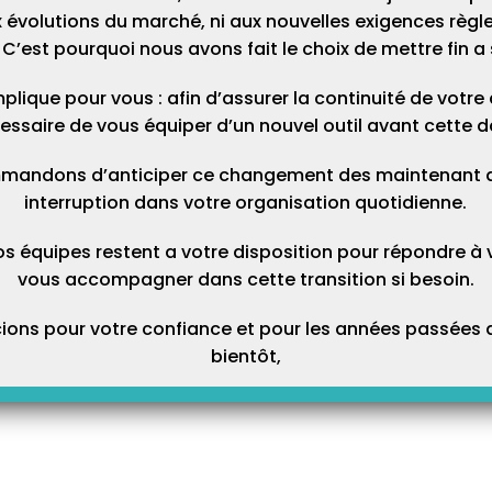
La BAL FSE, ou boite aux lettres technique, est l’adresse email
 évolutions du marché, ni aux nouvelles exigences règl
que vous avez paramétré dans Topaze pour pouvoir faire la
télétransmission et recevoir vos retours NOEMIE. Cette boite
C’est pourquoi nous avons fait le choix de mettre fin a 
aux lettres FSE peut être également communiquée aux
différents organismes complémentaires (Mutuelles) lors du
conventionnement. Attention : cette adresse mail de…
plique pour vous : afin d’assurer la continuité de votre ac
essaire de vous équiper d’un nouvel outil avant cette d
ndre) une facture
mandons d’anticiper ce changement des maintenant afi
interruption dans votre organisation quotidienne.
oit rejetée par la Caisse ou la
s recycler la facture dans un
 l’ordonnance qui contient
os équipes restent a votre disposition pour répondre à 
l ne sera pas possible de
a alors conseillé de faire…
vous accompagner dans cette transition si besoin.
ons pour votre confiance et pour les années passées a
Le nouveau Topaze Journal est en ligne !
bientôt,
Découvrez dès à présent votre nouveau journal ! Nouveau
graphisme pour le plaisir des yeux, nouveaux onglets pour
vous faciliter la vie… Ce journal a été repensé intégralement
pour vous ! Naviguez facilement entre les chapitres grâce aux
onglets À la une, Actualités, Infos Techniques, FAQ pour les
10…