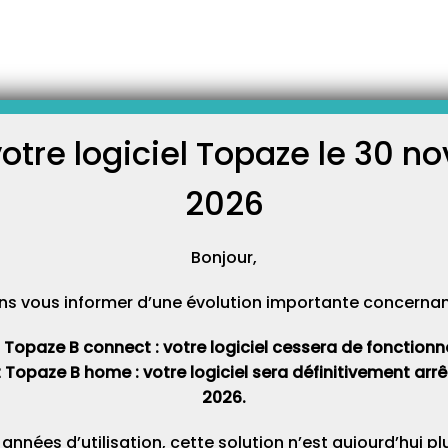
 signature pour SCOR
plus envoyer certaines pièces
 comme les prescriptions
cture quand vous facturez en
votre logiciel Topaze le 30 
tre signature dans Topaze est
C
on en dégradé avec SCOR. En
2026
Cat
 de matériel
Bonjour,
er Topaze sur PC ? Voici
ns vous informer d’une évolution importante concernant 
un choix adapté pour travailler
es conditions. La
inimum requis pour utiliser
t Topaze B connect : votre logiciel cessera de fonctionner 
mandée vous garantit une
ble de Topaze sur du…
t Topaze B home : votre logiciel sera définitivement ar
2026.
Où trouver sa BAL FSE dans Topaze ?
 années d’utilisation, cette solution n’est aujourd’hui p