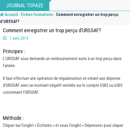
Skip
JOURNAL TOPAZE
to
-
-
Accueil
Fiches formations
Comment enregistrer un trop perçu
content
d’URSSAF?
Comment enregistrer un trop perçu d’URSSAF?
1 avril 2014
Principes :
L’URSSAF vous demande un remboursement suite à un trop perçu dans
l’année.
Il faut effectuer une opération de régularisation en créant une dépense
d’URSSAF avec un montant négatif ventilée sur le compte 6502 ou 6503
concernant l’URSSAF.
Méthode :
Cliquer sur l’onglet « Écritures » et sous l’onglet « Dépenses» pour cliquer