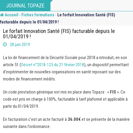
Skip
JOURNAL TOPAZE
to
-
-
Accueil
Fiches formations
Le forfait Innovation Santé (FIS)
content
facturable depuis le 01/04/2019 !
Le forfait Innovation Santé (FIS) facturable depuis le
01/04/2019 !
28 juin 2019
La loi de financement de la Sécurité Sociale pour 2018 a introduit, en son
article 51 (
Décret n°2018-125 du 21 février 2018
), un dispositif permettant
d’expérimenter de nouvelles organisations en santé reposant sur des
modes de financement inédits.
Un code prestation générique est mis en place dans Topaze : «
FIS
». Ce
code est pris en charge à 100%, facturable à tarif plafonné et applicable à
partir du 01/04/2019.
En facturation c’est un acte facturé à
36.00€
et se présente de la manière
suivante dans l’ordonnance :