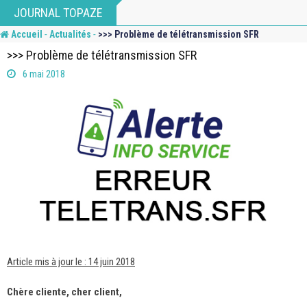
Skip
JOURNAL TOPAZE
to
-
-
Accueil
Actualités
>>> Problème de télétransmission SFR
content
>>> Problème de télétransmission SFR
6 mai 2018
Article mis à jour le : 14 juin 2018
Chère cliente, cher client,