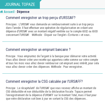
Skip
JOURNAL TOPAZE
to
-
Accueil
Dépense
content
Comment enregistrer un trop perçu d’URSSAF?
Principes : L’URSSAF vous demande un remboursement suite à un trop perçu
dans l’année. Il faut effectuer une opération de régularisation en créant une
dépense d’URSSAF avec un montant négatif ventilée sur le compte 6502 ou 6503
concernant l’URSSAF. Méthode : Cliquer sur l’onglet « Écritures » et sous…
Comment enregistrer un emprunt bancaire ?
Principe : Vous empruntez de l’argent à la banque pour démarrer votre activité.
Vous allez devoir créer une recette qui apportera cette somme sur votre compte
et tous les mois vous allez devoir rembourser cet emprunt avec intérêt, pour cela
vous allez devoir créer des dépenses. Méthode : Pour enregistrer…
Comment enregistrer la CSG calculée par l’URSAFF?
Principe : Le récapitulatif de l’URSSAF que vous recevez affiche un montant de
CSG déductible et non déductible de la déclaration fiscale. Topaze permet
l’enregistrement de la dépense d’URSAFF sur le montant Total, mais il faut pour
que votre déclaration soit bien à jour en sortant la CSG des dépenses…