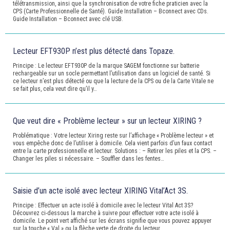
télétransmission, ainsi que la synchronisation de votre fiche praticien avec la
CPS (Carte Professionnelle de Santé). Guide Installation – Bconnect avec CDs.
Guide Installation – Bconnect avec clé USB.
Lecteur EFT930P n’est plus détecté dans Topaze.
Principe : Le lecteur EFT930P de la marque SAGEM fonctionne sur batterie
rechargeable sur un socle permettant l’utilisation dans un logiciel de santé. Si
ce lecteur n’est plus détecté ou que la lecture de la CPS ou de la Carte Vitale ne
se fait plus, cela veut dire qu’il y…
Que veut dire « Problème lecteur » sur un lecteur XIRING ?
Problématique : Votre lecteur Xiring reste sur l’affichage « Problème lecteur » et
vous empêche donc de l’utiliser à domicile. Cela vient parfois d’un faux contact
entre la carte professionnelle et lecteur. Solutions : – Retirer les piles et la CPS. –
Changer les piles si nécessaire. – Souffler dans les fentes…
Saisie d’un acte isolé avec lecteur XIRING Vital’Act 3S.
Principe : Effectuer un acte isolé à domicile avec le lecteur Vital Act 3S?
Découvrez ci-dessous la marche à suivre pour effectuer votre acte isolé à
domicile. Le point vert affiché sur les écrans signifie que vous pouvez appuyer
sur la touche « Val » ou la flèche verte de droite du lecteur.…