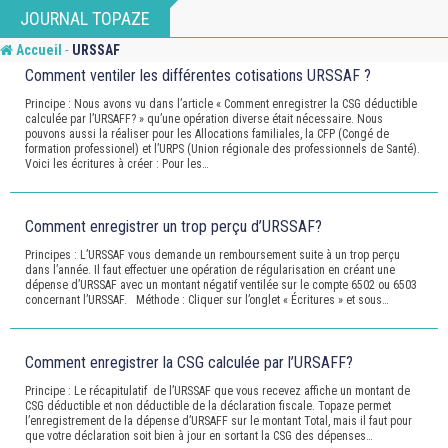
Skip
JOURNAL TOPAZE
to
-
Accueil
URSSAF
content
Comment ventiler les différentes cotisations URSSAF ?
Principe : Nous avons vu dans l’article « Comment enregistrer la CSG déductible
calculée par l’URSAFF? » qu’une opération diverse était nécessaire. Nous
pouvons aussi la réaliser pour les Allocations familiales, la CFP (Congé de
formation professionel) et l’URPS (Union régionale des professionnels de Santé).
Voici les écritures à créer : Pour les…
Comment enregistrer un trop perçu d’URSSAF?
Principes : L’URSSAF vous demande un remboursement suite à un trop perçu
dans l’année. Il faut effectuer une opération de régularisation en créant une
dépense d’URSSAF avec un montant négatif ventilée sur le compte 6502 ou 6503
concernant l’URSSAF. Méthode : Cliquer sur l’onglet « Écritures » et sous…
Comment enregistrer la CSG calculée par l’URSAFF?
Principe : Le récapitulatif de l’URSSAF que vous recevez affiche un montant de
CSG déductible et non déductible de la déclaration fiscale. Topaze permet
l’enregistrement de la dépense d’URSAFF sur le montant Total, mais il faut pour
que votre déclaration soit bien à jour en sortant la CSG des dépenses…