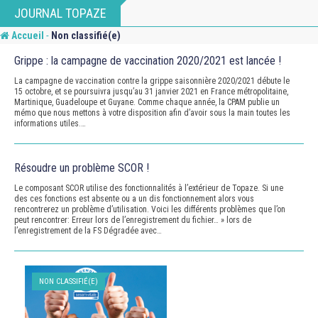
Skip
JOURNAL TOPAZE
to
-
Accueil
Non classifié(e)
content
Grippe : la campagne de vaccination 2020/2021 est lancée !
La campagne de vaccination contre la grippe saisonnière 2020/2021 débute le
15 octobre, et se poursuivra jusqu’au 31 janvier 2021 en France métropolitaine,
Martinique, Guadeloupe et Guyane. Comme chaque année, la CPAM publie un
mémo que nous mettons à votre disposition afin d’avoir sous la main toutes les
informations utiles.…
Résoudre un problème SCOR !
Le composant SCOR utilise des fonctionnalités à l’extérieur de Topaze. Si une
des ces fonctions est absente ou a un dis fonctionnement alors vous
rencontrerez un problème d’utilisation. Voici les différents problèmes que l’on
peut rencontrer: Erreur lors de l’enregistrement du fichier… » lors de
l’enregistrement de la FS Dégradée avec…
NON CLASSIFIÉ(E)