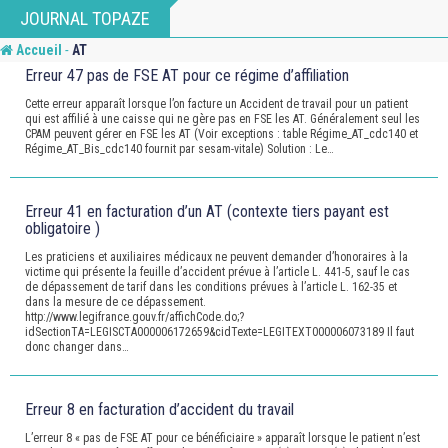
Skip
JOURNAL TOPAZE
to
-
Accueil
AT
content
Erreur 47 pas de FSE AT pour ce régime d’affiliation
Cette erreur apparaît lorsque l’on facture un Accident de travail pour un patient
qui est affilié à une caisse qui ne gère pas en FSE les AT. Généralement seul les
CPAM peuvent gérer en FSE les AT (Voir exceptions : table Régime_AT_cdc140 et
Régime_AT_Bis_cdc140 fournit par sesam-vitale) Solution : Le…
Erreur 41 en facturation d’un AT (contexte tiers payant est
obligatoire )
Les praticiens et auxiliaires médicaux ne peuvent demander d’honoraires à la
victime qui présente la feuille d’accident prévue à l’article L. 441-5, sauf le cas
de dépassement de tarif dans les conditions prévues à l’article L. 162-35 et
dans la mesure de ce dépassement.
http://www.legifrance.gouv.fr/affichCode.do;?
idSectionTA=LEGISCTA000006172659&cidTexte=LEGITEXT000006073189 Il faut
donc changer dans…
Erreur 8 en facturation d’accident du travail
L’erreur 8 « pas de FSE AT pour ce bénéficiaire » apparaît lorsque le patient n’est