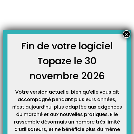
Skip
JOURNAL TOPAZE
to
-
-
Accueil
Fiches formations
Comment imprimer un bordereau de
content
retour NOEMIE ?
Comment imprimer un bordereau de retour NOEMIE ?
×
18 décembre 2012
Fin de votre logiciel
Principe :
Topaze le 30
Lors des télétransmissions TOPAZE récupère dans la boite aux lettres
novembre 2026
FSE, les retours NOEMIE correspondants aux factures transmises
précédemment. Le bordereau permet de détailler les factures en
paiement ou en rejet des Caisses et des Organismes destinataires.
Votre version actuelle, bien qu’elle vous ait
accompagné pendant plusieurs années,
Accès :
n’est aujourd’hui plus adaptée aux exigences
Univers « Factures & télétrans » > onglet « NOEMIE » > sous onglet
du marché et aux nouvelles pratiques. Elle
« Fichiers de retours NOEMIE »
rassemble désormais un nombre très limité
Sélectionnez la ligne du retour NOEMIE désirée
d’utilisateurs, et ne bénéficie plus du même