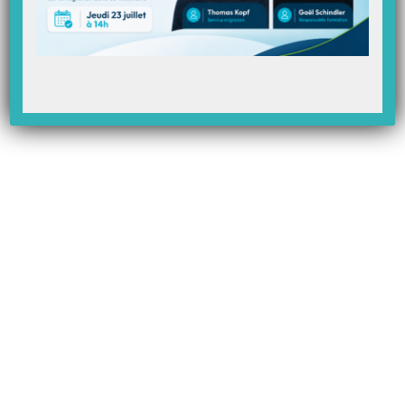
Article Précédent
Prochain Article
Comment trouver le port de
Comment imprimer un double
communication de mon lecteur
de facture ?
de carte vitale ?
Articles Liés
La téléexpertise