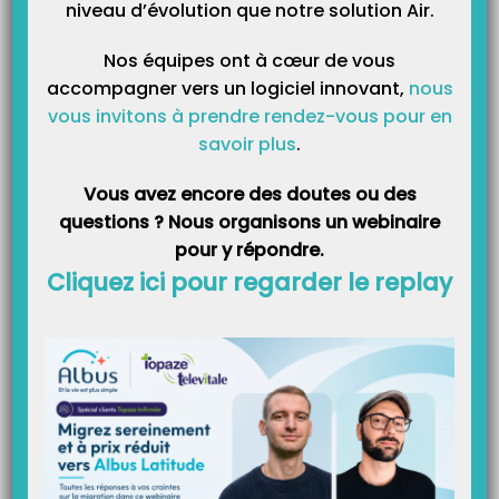
Double cliquez sur la ligne ou cliquez sur le bouton « Bordereau
niveau d’évolution que notre solution Air.
NOEMIE »
Nos équipes ont à cœur de vous
accompagner vers un logiciel innovant,
nous
vous invitons à prendre rendez-vous pour en
Cliquez sur le bouton « Imprimer »
savoir plus
.
Vous avez encore des doutes ou des
questions ? Nous organisons un webinaire
pour y répondre.
Cliquez ici pour regarder le replay