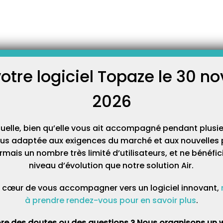
-
ns
Comment bien utiliser l’ADRi ?
 utiliser l’ADRi ?
ser l’ADRi ? (Uniquement en version 9.3 de
votre logiciel Topaze le 30 
C
2026
l’ADRi ou ADR (Acquisition des DRoits Intégrée) ? C’est une nouvelle
Cat
9.3 de Topaze. Il s’agit d’un téléservice Sesam Vitale, directement
tuelle, bien qu’elle vous ait accompagné pendant plusie
lus adaptée aux exigences du marché et aux nouvelles p
’obtenir :
mais un nombre très limité d’utilisateurs, et ne bénéfi
niveau d’évolution que notre solution Air.
tients notamment pour les situations spécifiques (CMU-C, AME,
 l’absence de la carte Vitale ou en cas de carte Vitale non mise à
 cœur de vous accompagner vers un logiciel innovant,
à prendre rendez-vous pour en savoir plus
.
vos patients ainsi que leur organisme d’affiliation d’Assurance
re des doutes ou des questions ? Nous organisons un w