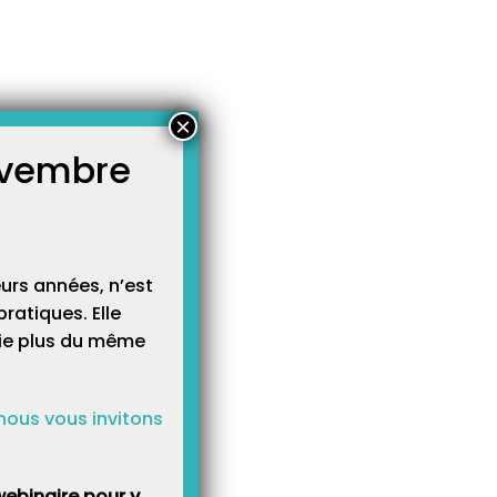
×
novembre
atégories
égories
urs années, n’est
ratiques. Elle
cie plus du même
nous vous invitons
ebinaire pour y