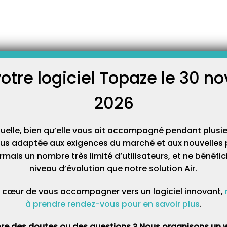
ment du tarif des tests antigéniques au 1er avril 2022
du tarif des tests
 au 1er avril 2022
votre logiciel Topaze le 30 
C
ssurance Maladie informe qu’à compter du 1er avril 2022,
 certains tests antigéniques a baissé (et non ce n’est pas un
2026
Cat
tuelle, bien qu’elle vous ait accompagné pendant plusie
lus adaptée aux exigences du marché et aux nouvelles p
mais un nombre très limité d’utilisateurs, et ne bénéfi
niveau d’évolution que notre solution Air.
 cœur de vous accompagner vers un logiciel innovant,
à prendre rendez-vous pour en savoir plus
.
re des doutes ou des questions ? Nous organisons un w