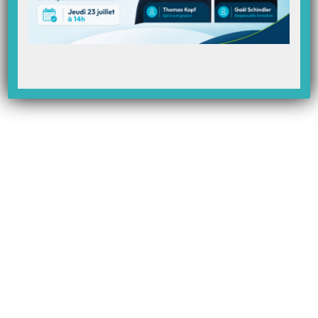
Cas de vaccination associé à un autre acte technique :
Vous devez coter l’acte « 1 AMI 1.00 » seulement si l’acte associé est
supérieur à 1 AMI 2.00
NB :
Si le vaccin est fait au cabinet, vous devez cocher l’option
« Cabinet » dans l’ordonnance.
Cas de vaccination associé à une séance de soins infirmiers :
Vous devez coter l’acte « 1 AMX 1.00 » car il est associé à un acte AIS
3, BSA, BSB ou BSC
Comment coter une vaccination dans votre