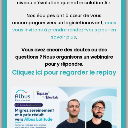
niveau d’évolution que notre solution Air.
Si votre patient vous remet un bon de prise en charge, vous le
récupérez, vous cotez 2 AM 1 et vous vous ajoutez vous-même
Nos équipes ont à cœur de vous
comme prescripteur. Vous scannez ce bon de prise en charge dans
accompagner vers un logiciel innovant,
nous
SCOR comme pour une prescription :
vous invitons à prendre rendez-vous pour en
savoir plus
.
Vous avez encore des doutes ou des
questions ? Nous organisons un webinaire
pour y répondre.
Cliquez ici pour regarder le replay
NB :
Si le vaccin est fait au cabinet, vous devez cocher l’option
« Cabinet » dans l’ordonnance.
Pour la partie SCOR, vous devez scanner le bon de prise en charge que
le patient doit vous remettre.