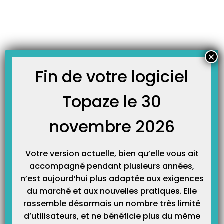
Skip
JOURNAL TOPAZE
to
-
-
Accueil
À la une
Campagne de vaccination contre la grippe
content
saisonnière 2022-2023
Campagne de vaccination contre la grippe saisonnière
×
2022-2023
Fin de votre logiciel
La campagne de vaccination contre la grippe saisonnière
a démarré,
dans un contexte marqué par l’épidémie de Covid-19. Comme chaque
Topaze le 30
année, la CPAM publie un mémo que nous mettons à votre disposition
afin d’avoir sous la main toutes les informations utiles.
novembre 2026
Cliquez ici pour ouvrir le MEMO de la campagne de vaccination
Votre version actuelle, bien qu’elle vous ait
accompagné pendant plusieurs années,
Comment coter une vaccination dans votre
n’est aujourd’hui plus adaptée aux exigences
logiciel Topaze sans prescription médicale
du marché et aux nouvelles pratiques. Elle
rassemble désormais un nombre très limité
pour une personne majeure ?
d’utilisateurs, et ne bénéficie plus du même