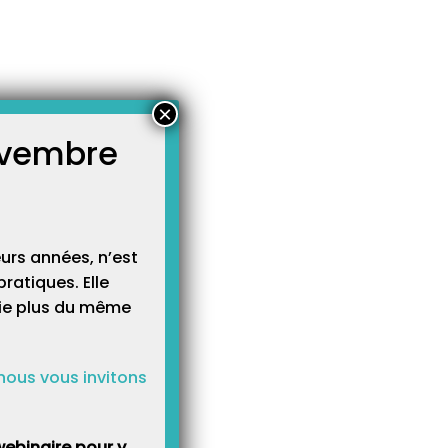
×
novembre
atégories
égories
urs années, n’est
ratiques. Elle
cie plus du même
nous vous invitons
ebinaire pour y