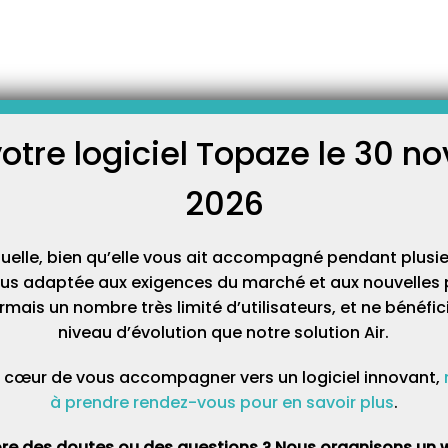
ution sûre et transparente pour la comptabilité des infirmières libérales
 sûre et transparente pour la
 des infirmières libérales
votre logiciel Topaze le 30 
C
2026
Cat
tuelle, bien qu’elle vous ait accompagné pendant plusie
lus adaptée aux exigences du marché et aux nouvelles p
mais un nombre très limité d’utilisateurs, et ne bénéfi
niveau d’évolution que notre solution Air.
 cœur de vous accompagner vers un logiciel innovant,
à prendre rendez-vous pour en savoir plus
.
re des doutes ou des questions ? Nous organisons un w