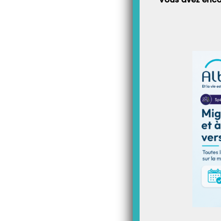
Comment se libérer de ce
toutes les obligations ma
propose des réponses s
Le quotidien d’
professionnelle
Depuis des années, les étude
l’exaspération, la colère 
le manque de reconnaissance
important des revendications
autour de leur emploi du tem
évoquent ainsi des agendas 
une simplification de toute
Au quotidien, l’infirmier libé