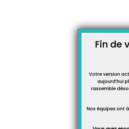
Skip
JOURNAL TOPAZE
to
-
-
Accueil
À la une
Une sol
content
Une solution
comptabilité
Fin de 
Votre version ac
aujourd’hui p
rassemble désor
Nos équipes ont à
Vous avez enco