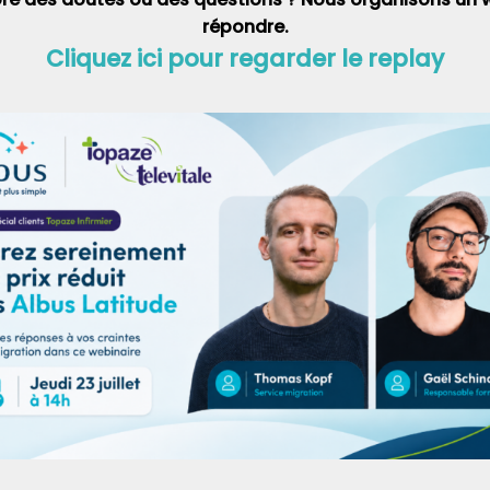
répondre.
Cliquez ici pour regarder le replay
s contraintes sans renoncer à l’assurance d’un respect de
is aussi d’une optimisation de sa comptabilité ?
Comptasanté
ur-mesure
et donc 100 % personnalisables…
une infirmière libérale :
 du soin ou cheffe d’entreprise ?
s et autres enquêtes d’opinion se multiplient pour souligner
ou l’incompréhension des infirmières et infirmiers libéraux
. Si
 de la profession par les autorités publiques constitue un aspect
 portées par les IDEL(s), une autre de ces dernières se concentre
ps et de leur charge de travail. Ces professionnels libéraux de santé
surchargés, dénoncent des lourdeurs administratives, et demandent
s ces règles en matière de déclarations notamment.
ral connaît toutes les tracasseries du
chef de PME ou de TPE :