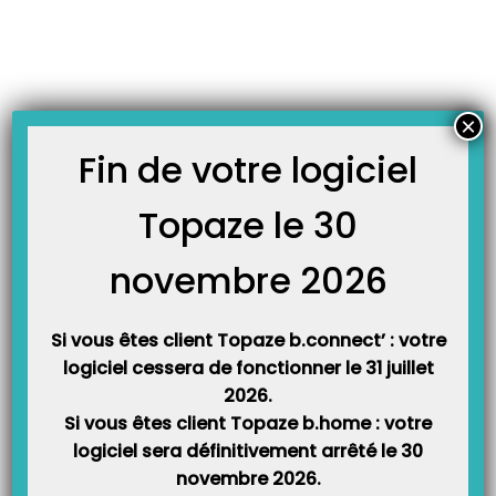
Skip
JOURNAL TOPAZE
to
-
-
Accueil
Lecteurs et mobile
Paramétrer une CPS remplaçant sur l’
content
eS-KAP-Ad en vidéo !
Paramétrer une CPS remplaçant sur l’ eS-KAP-Ad en
×
vidéo !
Fin de votre logiciel
3 juillet 2019
Topaze le 30
Pour que votre remplaçant/e puisse utiliser votre lecteur eS-KAP-Ad
avec sa propre CPS, il faut enregistrer sa situation en tant que
novembre 2026
remplaçant/e. Dans cette vidéo, nous vous montrons comment faire :
Si vous êtes client Topaze b.connect’ : votre
logiciel cessera de fonctionner le 31 juillet
2026.
Si vous êtes client Topaze b.home : votre
logiciel sera définitivement arrêté le 30
novembre 2026.