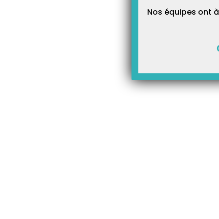
Pour les patients hospita
Nos équipes ont à
cotations dérogatoires p
s’appliquent.
Vous avez la possibilité de c
médicale, des patients après
– Un
AMK 20
pour rééducati
mn environ,
– Un
AMK 28
pour rééducati
d’une durée de 60 mn environ
Ces actes sont réalisables a
et après un premier contact e
premier contact en présentiel
d’hospitalisation avec trans
Le nombre de séances prises 
poursuite de la prise en cha