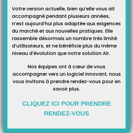
Votre version actuelle, bien qu’elle vous ait
accompagné pendant plusieurs années,
n’est aujourd’hui plus adaptée aux exigences
du marché et aux nouvelles pratiques. Elle
rassemble désormais un nombre très limité
d’utilisateurs, et ne bénéficie plus du même
niveau d’évolution que notre solution Air.
Dans la fenêtre qui s’ouvre, vérifiez la version qui est indiquée. Il faut
Nos équipes ont à cœur de vous
être en 9.6 minimum. Si ce n’est pas le cas, installez les mises à jour
accompagner vers un logiciel innovant, nous
proposées par Topaze.
vous invitons à prendre rendez-vous pour en
savoir plus.
CLIQUEZ ICI POUR PRENDRE
RENDEZ-VOUS