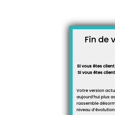
Skip
JOURNAL TOPAZE
to
-
Accueil
Actualités
content
À LA UNE
Fin de 
Si vous êtes client
À LA UNE
Si vous êtes clien
Votre version actu
aujourd’hui plus a
rassemble désormai
À LA UNE
niveau d’évolution 