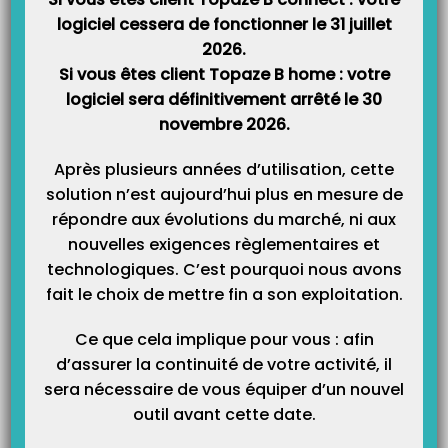
modifications sur les serveurs SFR ont été effectués ces derniers mois. Nous
vous invitions à créer une boite aux…
logiciel cessera de fonctionner le 31 juillet
2026.
Si vous êtes client Topaze B home : votre
Information sur les retours NOEMIE !
logiciel sera définitivement arrêté le 30
Un retour NOEMIE permet, pour des factures en tiers payant, d’obtenir une
novembre 2026.
acceptation ou un rejet de la facture. Lorsque Topaze reçoit une facture
acceptée, il va créer une recette automatiquement à la hauteur du montant
affiché dans le bordereau de retour NOEMIE (si cette option est activée dans
Après plusieurs années d’utilisation, cette
les préférences). La structure…
solution n’est aujourd’hui plus en mesure de
répondre aux évolutions du marché, ni aux
>>> Problème de télétransmission SFR
nouvelles exigences règlementaires et
Article mis à jour le : 14 juin 2018 Chère cliente, cher client, Vous êtes
technologiques. C’est pourquoi nous avons
nombreux à nous contacter pour nous informer que vous avez des messages
d’erreur lors de vos télétransmissions. D’importantes modifications sur les
fait le choix de mettre fin a son exploitation.
serveurs SFR sont effectués. Nous vous proposons deux solutions : –> mettre
le smtp de…
Ce que cela implique pour vous : afin
d’assurer la continuité de votre activité, il
Que veut dire le libellé de rejet « Traitement Caisse » en
sera nécessaire de vous équiper d’un nouvel
retour NOEMIE ?
outil avant cette date.
Une facture se trouvant dans l’onglet « SUIVI DE FACTURE » catégorie
« Rejetées » ayant pour cause de rejet « Traitement Caisse » veut dire que la