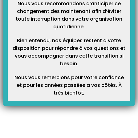
Nous vous recommandons d’anticiper ce
Article Précédent
Prochain Article
changement des maintenant afin d’éviter
toute interruption dans votre organisation
Comment imprimer un
Comment annuler une facture ?
quotidienne.
bordereau de retour NOEMIE ?
Bien entendu, nos équipes restent a votre
disposition pour répondre à vos questions et
Articles Liés
vous accompagner dans cette transition si
besoin.
Nous vous remercions pour votre confiance
et pour les années passées a vos côtés. À
très bientôt,