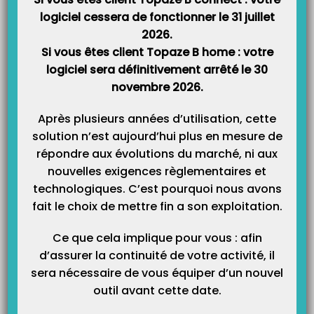
logiciel cessera de fonctionner le 31 juillet
Accès :
Univers Patients & traitements > onglet « Dossier médical »
2026.
Double cliquez sur la facture désirée
Si vous êtes client Topaze B home : votre
Cliquez sur le bouton « Imprimer » de la feuille de soins
logiciel sera définitivement arrêté le 30
novembre 2026.
Remarque :
Il est possible de faire apparaitre ou disparaitre la mention
« Duplicata » en cochant ou décochant cette option sur le masque de la
Après plusieurs années d’utilisation, cette
feuille de soins
solution n’est aujourd’hui plus en mesure de
répondre aux évolutions du marché, ni aux
nouvelles exigences règlementaires et
technologiques. C’est pourquoi nous avons
fait le choix de mettre fin a son exploitation.
Ce que cela implique pour vous : afin
d’assurer la continuité de votre activité, il
sera nécessaire de vous équiper d’un nouvel
outil avant cette date.