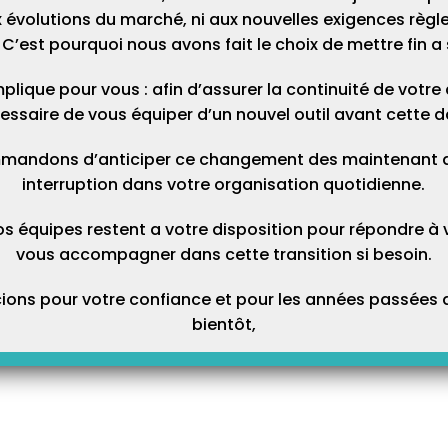
 au-delà de cette date.
 évolutions du marché, ni aux nouvelles exigences règl
C’est pourquoi nous avons fait le choix de mettre fin a 
10 juillet :
plique pour vous : afin d’assurer la continuité de votre ac
 en parallèle des sages-femmes remplaçantes
;
essaire de vous équiper d’un nouvel outil avant cette d
téléphone
;
mandons d’anticiper ce changement des maintenant afi
interruption dans votre organisation quotidienne.
r une IVG médicamenteuse en ville jusqu’à 9 semaines
e recours à l’IVG est ramené à 7 semaines d’aménorrhée (contre 9
os équipes restent a votre disposition pour répondre à 
, dans le respect du protocole établi par la Haute Autorité de santé
vous accompagner dans cette transition si besoin.
ons pour votre confiance et pour les années passées a
bientôt,
-delà du 10 juillet :
n restent inchangées pour les mesures dérogatoires se prolongeant