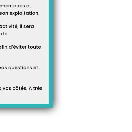
ementaires et
son exploitation.
tivité, il sera
ate.
n d’éviter toute
vos questions et
 vos côtés. À très