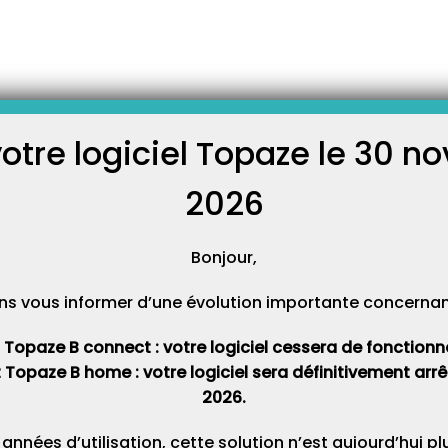
19 : dérogations prolongées au-delà du 10 Juillet 2020 !
dérogations prolongées au-
uillet 2020 !
votre logiciel Topaze le 30 
C
2026
Cat
Bonjour,
ns vous informer d’une évolution importante concernant 
té du 10 juillet 2020 prescrivant les mesures générales nécessaires
de Covid-19 dans les territoires sortis de l’état d’urgence sanitaire et
t Topaze B connect : votre logiciel cessera de fonctionner 
é (JORF n°0170 du 11 juillet 2020
t Topaze B home : votre logiciel sera définitivement ar
.fr/affichTexte.do?
2026.
06233&categorieLien=id
), un certain nombre de dérogations
état d’urgence sanitaire, le 10 juillet 2020, tandis que d’autres
 années d’utilisation, cette solution n’est aujourd’hui p