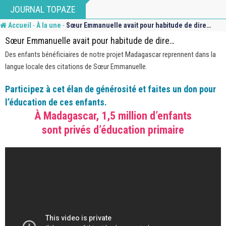
Skip
JOURNAL TOPAZE
to
-
-
Accueil
À la une
Sœur Emmanuelle avait pour habitude de dire…
content
Sœur Emmanuelle avait pour habitude de dire…
Des enfants bénéficiaires de notre projet Madagascar reprennent dans la
langue locale des citations de Sœur Emmanuelle.
Participez à cet élan de générosité et faites un don pour
l’éducation de ces enfants.
À Madagascar, 1,5 million d’enfants
sont privés d’éducation primaire