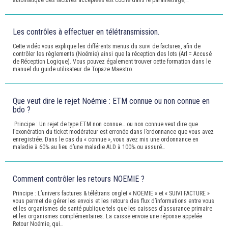
automatique des factures acceptées est coché dans le paramétrage,…
Les contrôles à effectuer en télétransmission.
Cette vidéo vous explique les différents menus du suivi de factures, afin de
contrôler les règlements (Noémie) ainsi que la réception des lots (Arl = Accusé
de Réception Logique). Vous pouvez également trouver cette formation dans le
manuel du guide utilisateur de Topaze Maestro.
Que veut dire le rejet Noémie : ETM connue ou non connue en
bdo ?
Principe : Un rejet de type ETM non connue… ou non connue veut dire que
l’exonération du ticket modérateur est erronée dans l’ordonnance que vous avez
enregistrée. Dans le cas du « connue », vous avez mis une ordonnance en
maladie à 60% au lieu d’une maladie ALD à 100% ou assuré…
Comment contrôler les retours NOEMIE ?
Principe : L’univers factures & télétrans onglet « NOEMIE » et « SUIVI FACTURE »
vous permet de gérer les envois et les retours des flux d’informations entre vous
et les organismes de santé publique tels que les caisses d’assurance primaire
et les organismes complémentaires. La caisse envoie une réponse appelée
Retour Noémie, qui…