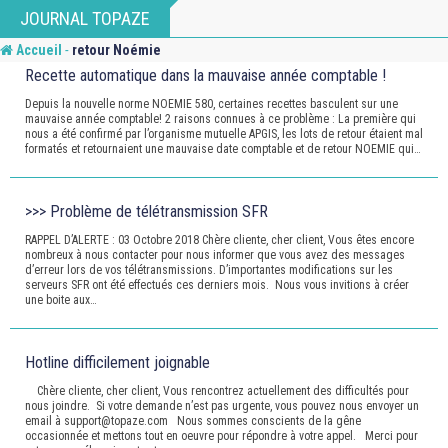
Skip
JOURNAL TOPAZE
to
-
Accueil
retour Noémie
content
Recette automatique dans la mauvaise année comptable !
Depuis la nouvelle norme NOEMIE 580, certaines recettes basculent sur une
mauvaise année comptable! 2 raisons connues à ce problème : La première qui
nous a été confirmé par l’organisme mutuelle APGIS, les lots de retour étaient mal
formatés et retournaient une mauvaise date comptable et de retour NOEMIE qui…
>>> Problème de télétransmission SFR
RAPPEL D’ALERTE : 03 Octobre 2018 Chère cliente, cher client, Vous êtes encore
nombreux à nous contacter pour nous informer que vous avez des messages
d’erreur lors de vos télétransmissions. D’importantes modifications sur les
serveurs SFR ont été effectués ces derniers mois. Nous vous invitions à créer
une boite aux…
Hotline difficilement joignable
Chère cliente, cher client, Vous rencontrez actuellement des difficultés pour
nous joindre. Si votre demande n’est pas urgente, vous pouvez nous envoyer un
email à support@topaze.com Nous sommes conscients de la gêne
occasionnée et mettons tout en oeuvre pour répondre à votre appel. Merci pour