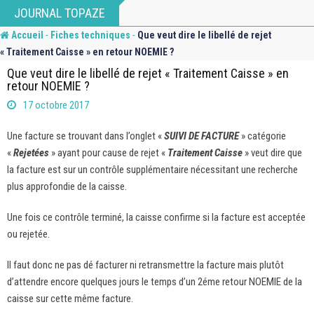
Skip
JOURNAL TOPAZE
to
-
-
Accueil
Fiches techniques
Que veut dire le libellé de rejet
content
« Traitement Caisse » en retour NOEMIE ?
Que veut dire le libellé de rejet « Traitement Caisse » en
retour NOEMIE ?
17 octobre 2017
Une facture se trouvant dans l’onglet «
SUIVI DE FACTURE
» catégorie
«
Rejetées
» ayant pour cause de rejet «
Traitement Caisse
» veut dire que
la facture est sur un contrôle supplémentaire nécessitant une recherche
plus approfondie de la caisse.
Une fois ce contrôle terminé, la caisse confirme si la facture est acceptée
ou rejetée.
Il faut donc ne pas dé facturer ni retransmettre la facture mais plutôt
d’attendre encore quelques jours le temps d’un 2éme retour NOEMIE de la
caisse sur cette même facture.