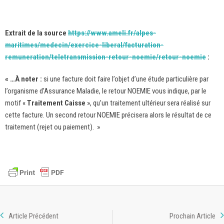
Extrait de la source
https://www.ameli.fr/alpes-
maritimes/medecin/exercice-liberal/facturation-
remuneration/teletransmission-retour-noemie/retour-noemie
:
« …À noter :
si une facture doit faire l’objet d’une étude particulière par
l’organisme d’Assurance Maladie, le retour NOEMIE vous indique, par le
motif «
Traitement Caisse
», qu’un traitement ultérieur sera réalisé sur
cette facture. Un second retour NOEMIE précisera alors le résultat de ce
traitement (rejet ou paiement). »
Article Précédent
Prochain Article