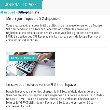
Skip
JOURNAL TOPAZE
to
-
Accueil
Orthophoniste
content
Mise à jour Topaze 9.3.2 disponible !
Vous avez peut être la possibilité de télécharger la nouvelle version de Topaze
9.3.2 au démarrage de Topaze ! Cette version contient les nouvelles
réglementations de facturation Sesam-Vitale, voici les 3 grandes nouveautés :
L’ADRi La gestion des CPS Remplaçants Le nouveau suivi de facture Pour savoir
comment l’installer cliquer…
FICHES FORMATIONS
Le suivi des factures version 9.3.2 de Topaze
Depuis le nouveau cahier des charges, le GIE Sesam-Vitale demande que le
Suivi des factures corresponde aux exigences de la nouvelle norme RSP 580 des
retours NOEMIE. Pour cela Topaze Télévitale a du effectuer une évolution de
l’onglet SUIVI FACTURES (dans « Factures & Télétrans ») en version 9.3.2
uniquement Le haut…