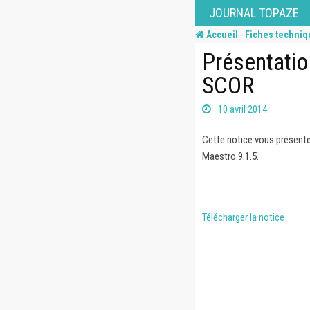
Skip
JOURNAL TOPAZE
to
-
Accueil
Fiches techniq
content
Présentatio
SCOR
10 avril 2014
Cette notice vous présente
Maestro 9.1.5.
Télécharger la notice