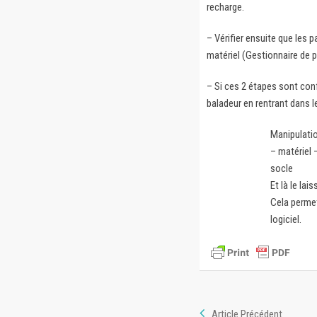
recharge.
– Vérifier ensuite que les 
matériel (Gestionnaire de pé
– Si ces 2 étapes sont conf
baladeur en rentrant dans l
Manipulation
– matériel 
socle
Et là le lai
Cela permet 
logiciel.
Article Précédent