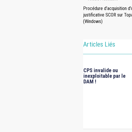
Procédure d’acquisition d
justificative SCOR sur T
(Windows)
Articles Liés
r le
Comment utiliser le
CPS invalide ou
scan mutuelle au
inexploitable par le
cabinet ?
DAM !