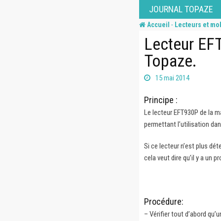
Skip
JOURNAL TOPAZE
to
-
Accueil
Lecteurs et mo
content
Lecteur EFT
Topaze.
15 mai 2014
Principe :
Le lecteur EFT930P de la m
permettant l’utilisation dan
Si ce lecteur n’est plus dét
cela veut dire qu’il y a un 
Procédure:
– Vérifier tout d’abord qu’u