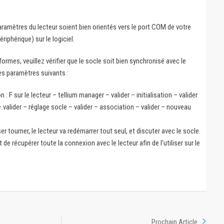
paramètres du lecteur soient bien orientés vers le port COM de votre
riphérique) sur le logiciel.
ormes, veuillez vérifier que le socle soit bien synchronisé avec le
es paramètres suivants :
 : F sur le lecteur – tellium manager – valider – initialisation – valider
– valider – réglage socle – valider – association – valider – nouveau
sser tourner, le lecteur va redémarrer tout seul, et discuter avec le socle.
de récupérer toute la connexion avec le lecteur afin de l’utiliser sur le
Prochain Article