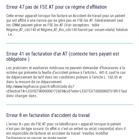
Erreur 47 pas de FSE AT pour ce régime d’affiliation
Cette erreur apparaît lorsque l’on facture un Accident de travail pour un patient
qui est affilié à une caisse qui ne gère pas en FSE les AT. Généralement seul
les CPAM peuvent gérer en FSE les AT (Voir exceptions : table
Régime_AT_cdc140 et Régime_AT_Bis_cdc140 fournit par sesam-vitale) Solution
: Le…
Erreur 41 en facturation d’un AT (contexte tiers payant est
obligatoire )
Les praticiens et auxiliaires médicaux ne peuvent demander d’honoraires à la
victime qui présente la feuille d’accident prévue à l’article L. 441-5, sauf le cas
de dépassement de tarif dans les conditions prévues à l’article L. 162-35 et
dans la mesure de ce dépassement.
http://www.legifrance.gouv.fr/affichCode.do;?
idSectionTA=LEGISCTA000006172659&cidTexte=LEGITEXT000006073189 Il faut
donc changer dans…
Erreur 8 en facturation d’accident du travail
L’erreur 8 « pas de FSE AT pour ce bénéficiaire » apparaît lorsque le patient
n’est pas de type assuré. En effet si c’est un enfant ou un(e) conjoint(e) alors il
est impossible de facturer en accident du travail. Veuillez modifier
l’ordonnance ou passer en mode papier.